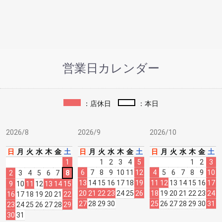
営業日カレンダー
：店休日
：本日
2026/8
2026/9
2026/10
日
月
火
水
木
金
土
日
月
火
水
木
金
土
日
月
火
水
木
金
土
1
1
2
3
4
5
1
2
3
6
7
8
9
10
11
12
4
5
6
7
8
9
10
2
3
4
5
6
7
8
13
14
15
16
17
18
19
11
12
13
14
15
16
17
9
10
11
12
13
14
15
20
21
22
23
24
25
26
18
19
20
21
22
23
24
16
17
18
19
20
21
22
27
28
29
30
25
26
27
28
29
30
31
23
24
25
26
27
28
29
30
31