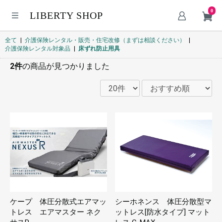
0
LIBERTY SHOP
全て
|
介護保険レンタル・販売・住宅改修（まずは相談ください）
|
介護保険レンタル対象品
|
床ずれ防止用具
2件
の商品が見つかりました
ケープ 体圧分散式エアマッ
シーホネンス 体圧分散型マ
トレス エアマスター ネク
ットレス[防水タイプ] マット