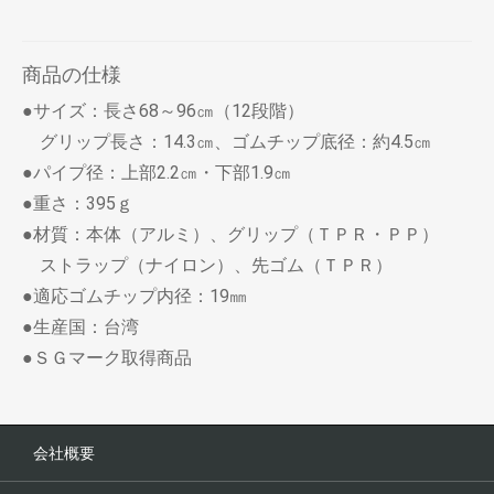
商品の仕様
●サイズ：長さ68～96㎝（12段階）
グリップ長さ：14.3㎝、ゴムチップ底径：約4.5㎝
●パイプ径：上部2.2㎝・下部1.9㎝
●重さ：395ｇ
●材質：本体（アルミ）、グリップ（ＴＰＲ・ＰＰ）
ストラップ（ナイロン）、先ゴム（ＴＰＲ）
●適応ゴムチップ内径：19㎜
●生産国：台湾
●ＳＧマーク取得商品
会社概要