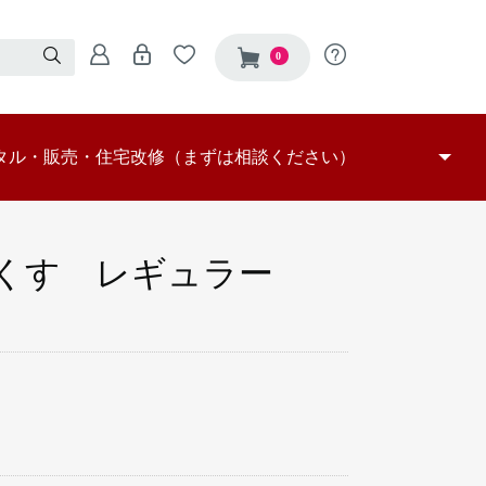
0
タル・販売・住宅改修（まずは相談ください）
保険レンタル対象品
保険販売対象商品
つ販売
選定依頼
器自費レンタル
改修
車いす
車いす付属品
特殊寝台
特殊寝台付属品
床ずれ防止用具
体位変換器
手すり
スロープ
歩行器
歩行補助つえ
認知症徘徊感知機器
移動用リフト
腰掛便座
入浴補助用具
移動用リフトの吊り具
屋外施工事例
玄関施工事例
トイレ施工事例
屋内施工事例
浴室施工事例
その他
部分
くす レギュラー