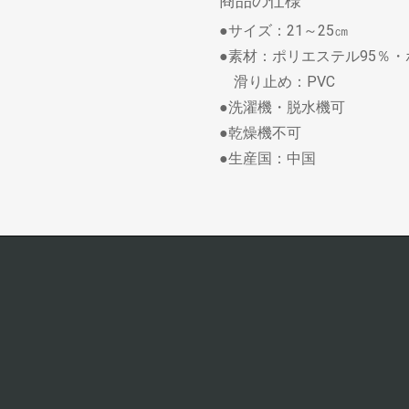
商品の仕様
●サイズ：21～25㎝
●素材：ポリエステル95％・
滑り止め：PVC
●洗濯機・脱水機可
●乾燥機不可
●生産国：中国