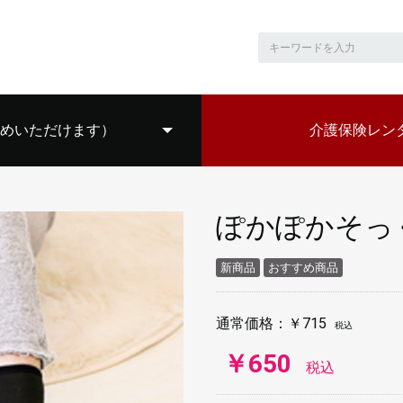
めいただけます）
介護保険レン
介護
介護
おむ
靴の
吸引
住宅
ぽかぽかそっ
新商品
おすすめ商品
通常価格：
￥715
税込
￥650
税込