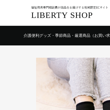
福祉用具専門相談員が商品をお届けする地域限定ECサイト
LIBERTY SHOP
介護便利グッズ・季節商品・厳選商品（お買い求
入院時おすすめ用品
食事関連
入浴関連
衣類
歩行関連
排泄関連
日常生活
医療・施設
住環境用品