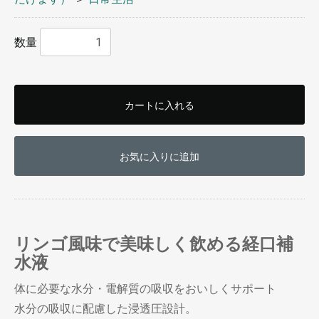
数量
カートに入れる
お気に入りに追加
リンゴ風味で美味しく飲める経口補
水液
お買い物を続ける
カートへ進む
体に必要な水分・電解質の吸収をおいしくサポート
水分の吸収に配慮した浸透圧設計。