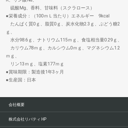
硫酸Mg、香料、甘味料（スクラロース）
●栄養成分：（100ｍＬ当たり）エネルギー 9kcal
たんぱく質0ｇ、脂質0ｇ、炭水化物2.3ｇ、ぶどう糖2
ｇ、
水分98.6ｇ、ナトリウム115ｍｇ、食塩相当量0.29ｇ、
カリウム78ｍｇ、カルシウム0ｍｇ、マグネシウム1.2
ｍｇ、
リン13ｍｇ、塩素177ｍｇ
●賞味期限：製造後1年3ヶ月
●生産国：日本
会社概要
株式会社リバティ HP