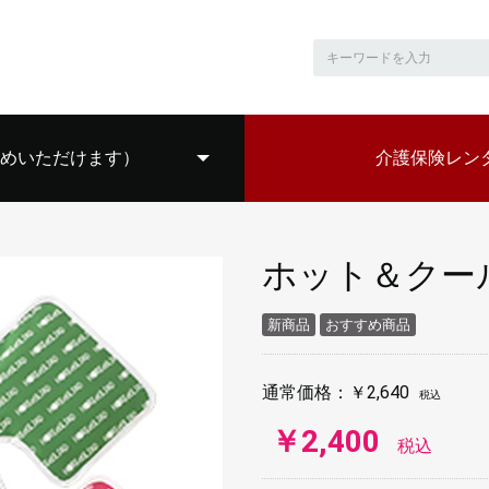
めいただけます）
介護保険レン
介護
介護
おむ
靴の
吸引
住宅
ホット＆クー
新商品
おすすめ商品
通常価格：
￥2,640
税込
￥2,400
税込