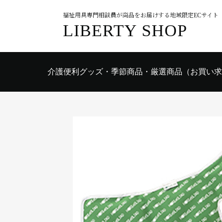
福祉用具専門相談員が商品をお届けする地域限定ECサイト
LIBERTY SHOP
介護便利グッズ・季節商品・厳選商品（お買い求
入院時おすすめ用品
食事関連
入浴関連
衣類
歩行関連
排泄関連
日常生活
医療・施設
住環境用品