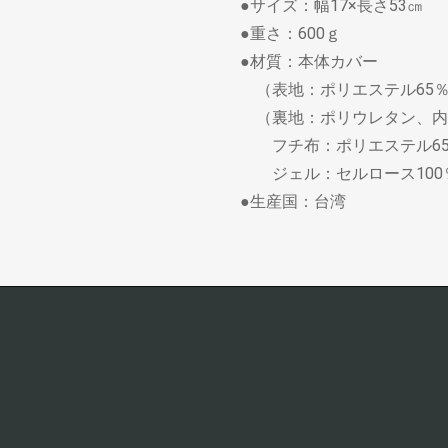
●サイズ：幅17×長さ53㎝
●重さ：600ｇ
●材質：本体カバー
（表地：ポリエステル65％
（裏地：ポリウレタン、内袋
フチ布：ポリエステル65
ジェル：セルロース100
●生産国：台湾