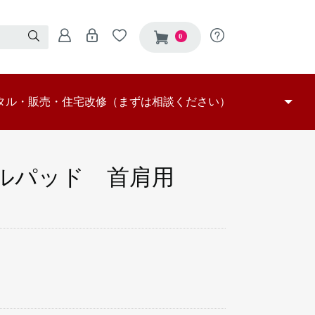
0
タル・販売・住宅改修（まずは相談ください）
保険レンタル対象品
保険販売対象商品
つ販売
選定依頼
器自費レンタル
改修
車いす
車いす付属品
特殊寝台
特殊寝台付属品
床ずれ防止用具
体位変換器
手すり
スロープ
歩行器
歩行補助つえ
認知症徘徊感知機器
移動用リフト
腰掛便座
入浴補助用具
移動用リフトの吊り具
屋外施工事例
玄関施工事例
トイレ施工事例
屋内施工事例
浴室施工事例
その他
部分
ルパッド 首肩用