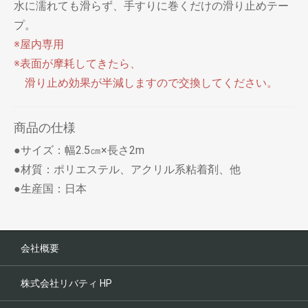
水に濡れても滑らず、手すりに巻くだけの滑り止めテー
プ。
※屋内専用
※表面が摩耗してきたら、
滑り止め効果が半減しますので交換してください。
商品の仕様
●サイズ：幅2.5㎝×長さ2m
●材質：ポリエステル、アクリル系粘着剤、他
●生産国：日本
会社概要
株式会社リバティ HP