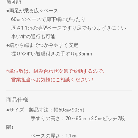
節可能
●両足が乗る広々ベース
60㎝のベースで廊下幅にぴったり
厚さ1.1㎝の薄型ベースですり足でもつまずきにくい
車いすの通行も可能
●端から端までつかみやすく安定
握りやすい被膜付きの手すりφ35mm
※単位数は、組み合わせ次第で変動するので、
営業担当へお気軽にご相談ください！
商品仕様
●サイズ 製品寸法：幅60㎝×90㎝）
手すりの高さ：70～85㎝（2.5㎝ピッチ7段
階）
ベースの厚さ：1.1㎝