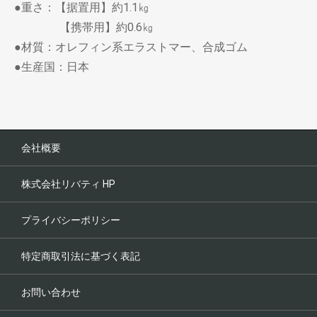
●重さ：【据置用】約1.1㎏
【携帯用】約0.6㎏
●材質：オレフィン系エラストマー、合成ゴム
●生産国：日本
会社概要
株式会社リバティ HP
プライバシーポリシー
特定商取引法に基づく表記
お問い合わせ