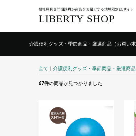
福祉用具専門相談員が商品をお届けする地域限定ECサイト
LIBERTY SHOP
介護便利グッズ・季節商品・厳選商品（お買い求
入院時おすすめ用品
食事関連
入浴関連
衣類
歩行関連
排泄関連
日常生活
医療・施設
住環境用品
全て
|
介護便利グッズ・季節商品・厳選商品
67件
の商品が見つかりました