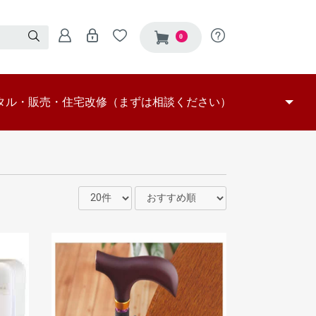
0
タル・販売・住宅改修（まずは相談ください）
保険レンタル対象品
保険販売対象商品
つ販売
選定依頼
器自費レンタル
改修
車いす
車いす付属品
特殊寝台
特殊寝台付属品
床ずれ防止用具
体位変換器
手すり
スロープ
歩行器
歩行補助つえ
認知症徘徊感知機器
移動用リフト
腰掛便座
入浴補助用具
移動用リフトの吊り具
屋外施工事例
玄関施工事例
トイレ施工事例
屋内施工事例
浴室施工事例
その他
部分