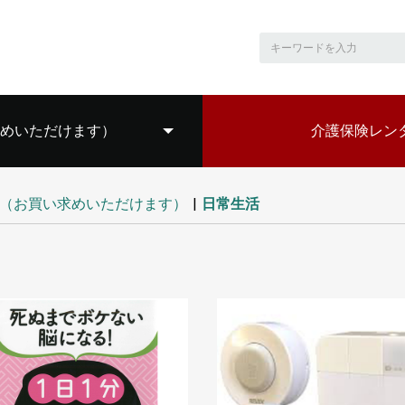
めいただけます）
介護保険レン
介護
介護
おむ
靴の
吸引
住宅
（お買い求めいただけます）
|
日常生活