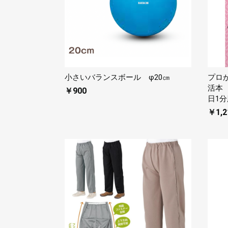
小さいバランスボール φ20㎝
プロ
活本
￥900
日1分
￥1,2