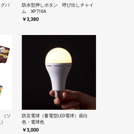
ングバ
防水型押しボタン 呼び出しチャイ
ム XP710A
￥3,380
 （ソ
防災電球（蓄電型LED電球）昼白
入）
色・電球色
￥3,000